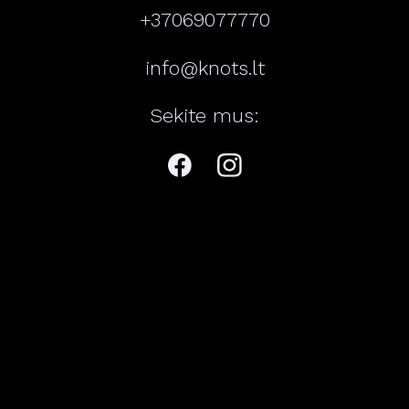
+37069077770
info@knots.lt
Sekite mus: