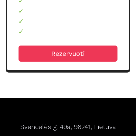
Rezervuoti
Svencelės g. 49a, 96241, Lietuva