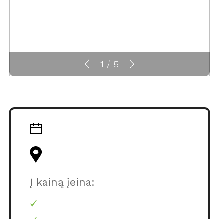
1
/
5
Į kainą įeina: