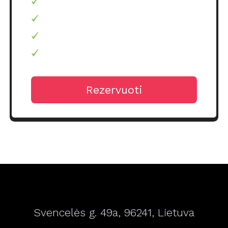
Rezervuoti
Svencelės g. 49a, 96241, Lietuva