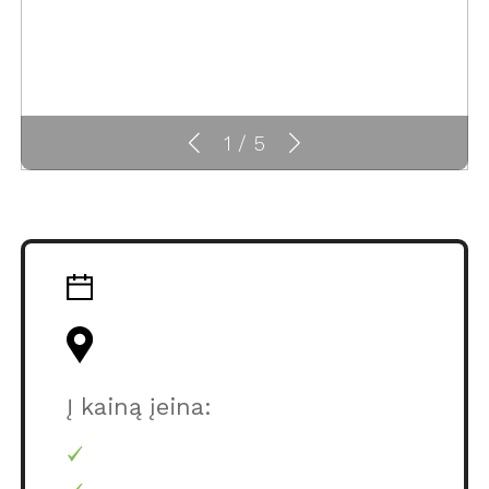
1
/
5
Į kainą įeina: