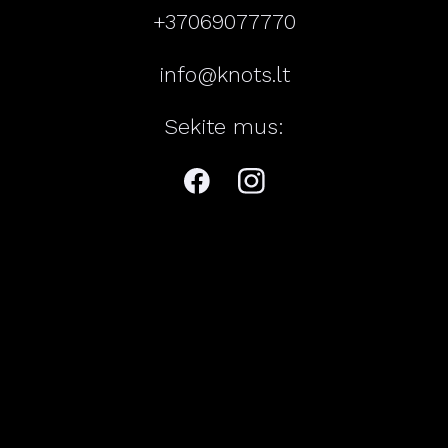
+37069077770
info@knots.lt
Sekite mus: